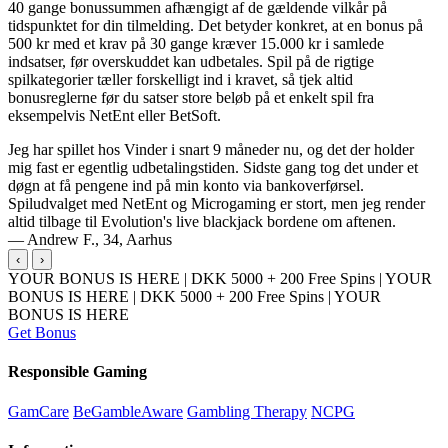
40 gange bonussummen afhængigt af de gældende vilkår på
tidspunktet for din tilmelding. Det betyder konkret, at en bonus på
500 kr med et krav på 30 gange kræver 15.000 kr i samlede
indsatser, før overskuddet kan udbetales. Spil på de rigtige
spilkategorier tæller forskelligt ind i kravet, så tjek altid
bonusreglerne før du satser store beløb på et enkelt spil fra
eksempelvis NetEnt eller BetSoft.
Jeg har spillet hos Vinder i snart 9 måneder nu, og det der holder
mig fast er egentlig udbetalingstiden. Sidste gang tog det under et
døgn at få pengene ind på min konto via bankoverførsel.
Spiludvalget med NetEnt og Microgaming er stort, men jeg render
altid tilbage til Evolution's live blackjack bordene om aftenen.
— Andrew F., 34, Aarhus
‹
›
YOUR BONUS IS HERE | DKK 5000 + 200 Free Spins | YOUR
BONUS IS HERE | DKK 5000 + 200 Free Spins | YOUR
BONUS IS HERE
Get Bonus
Responsible Gaming
GamCare
BeGambleAware
Gambling Therapy
NCPG