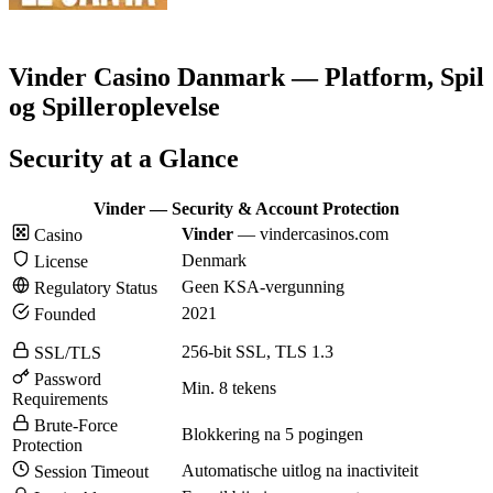
Vinder Casino Danmark — Platform, Spil
og Spilleroplevelse
Security at a Glance
Vinder — Security & Account Protection
Vinder
— vindercasinos.com
Casino
Denmark
License
Geen KSA-vergunning
Regulatory Status
2021
Founded
256-bit SSL, TLS 1.3
SSL/TLS
Password
Min. 8 tekens
Requirements
Brute-Force
Blokkering na 5 pogingen
Protection
Automatische uitlog na inactiviteit
Session Timeout