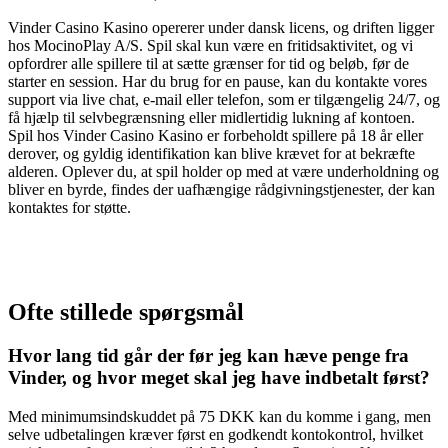
Vinder Casino Kasino opererer under dansk licens, og driften ligger
hos MocinoPlay A/S. Spil skal kun være en fritidsaktivitet, og vi
opfordrer alle spillere til at sætte grænser for tid og beløb, før de
starter en session. Har du brug for en pause, kan du kontakte vores
support via live chat, e-mail eller telefon, som er tilgængelig 24/7, og
få hjælp til selvbegrænsning eller midlertidig lukning af kontoen.
Spil hos Vinder Casino Kasino er forbeholdt spillere på 18 år eller
derover, og gyldig identifikation kan blive krævet for at bekræfte
alderen. Oplever du, at spil holder op med at være underholdning og
bliver en byrde, findes der uafhængige rådgivningstjenester, der kan
kontaktes for støtte.
Sidst opdateret: 5 August 2026
Ofte stillede spørgsmål
Hvor lang tid går der før jeg kan hæve penge fra
Vinder, og hvor meget skal jeg have indbetalt først?
Med minimumsindskuddet på 75 DKK kan du komme i gang, men
selve udbetalingen kræver først en godkendt kontokontrol, hvilket