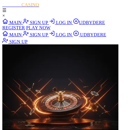
VINDER
CASINO
☰
×
MAIN
SIGN UP
LOG IN
UDBYDERE
REGISTER
PLAY NOW
MAIN
SIGN UP
LOG IN
UDBYDERE
SIGN UP