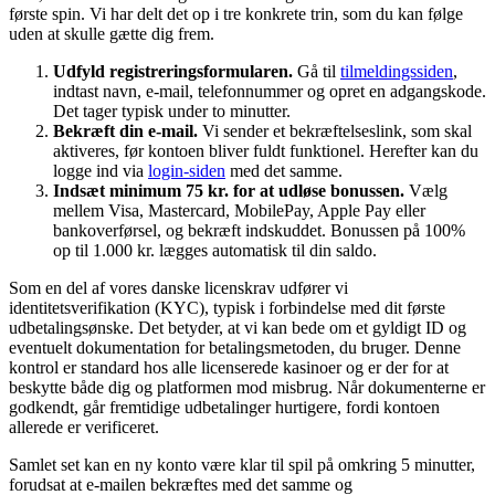
første spin. Vi har delt det op i tre konkrete trin, som du kan følge
uden at skulle gætte dig frem.
Udfyld registreringsformularen.
Gå til
tilmeldingssiden
,
indtast navn, e-mail, telefonnummer og opret en adgangskode.
Det tager typisk under to minutter.
Bekræft din e-mail.
Vi sender et bekræftelseslink, som skal
aktiveres, før kontoen bliver fuldt funktionel. Herefter kan du
logge ind via
login-siden
med det samme.
Indsæt minimum 75 kr. for at udløse bonussen.
Vælg
mellem Visa, Mastercard, MobilePay, Apple Pay eller
bankoverførsel, og bekræft indskuddet. Bonussen på 100%
op til 1.000 kr. lægges automatisk til din saldo.
Som en del af vores danske licenskrav udfører vi
identitetsverifikation (KYC), typisk i forbindelse med dit første
udbetalingsønske. Det betyder, at vi kan bede om et gyldigt ID og
eventuelt dokumentation for betalingsmetoden, du bruger. Denne
kontrol er standard hos alle licenserede kasinoer og er der for at
beskytte både dig og platformen mod misbrug. Når dokumenterne er
godkendt, går fremtidige udbetalinger hurtigere, fordi kontoen
allerede er verificeret.
Samlet set kan en ny konto være klar til spil på omkring 5 minutter,
forudsat at e-mailen bekræftes med det samme og