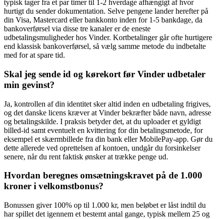
typisk tager fra et par timer til 1-2 hverdage afhængigt af hvor
hurtigt du sender dokumentation. Selve pengene lander herefter på
din Visa, Mastercard eller bankkonto inden for 1-5 bankdage, da
bankoverførsel via disse tre kanaler er de eneste
udbetalingsmuligheder hos Vinder. Kortbetalinger går ofte hurtigere
end klassisk bankoverførsel, så vælg samme metode du indbetalte
med for at spare tid.
Skal jeg sende id og kørekort før Vinder udbetaler
min gevinst?
Ja, kontrollen af din identitet sker altid inden en udbetaling frigives,
og det danske licens kræver at Vinder bekræfter både navn, adresse
og betalingskilde. I praksis betyder det, at du uploader et gyldigt
billed-id samt eventuelt en kvittering for din betalingsmetode, for
eksempel et skærmbillede fra din bank eller MobilePay-app. Gør du
dette allerede ved oprettelsen af kontoen, undgår du forsinkelser
senere, når du rent faktisk ønsker at trække penge ud.
Hvordan beregnes omsætningskravet på de 1.000
kroner i velkomstbonus?
Bonussen giver 100% op til 1.000 kr, men beløbet er låst indtil du
har spillet det igennem et bestemt antal gange, typisk mellem 25 og